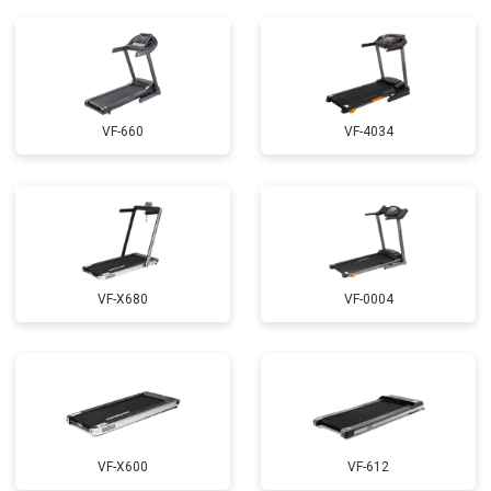
VF-660
VF-4034
VF-X680
VF-0004
VF-X600
VF-612