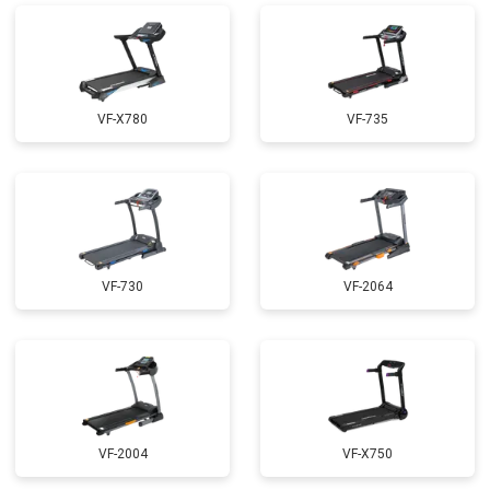
VF-X780
VF-735
VF-730
VF-2064
VF-2004
VF-X750