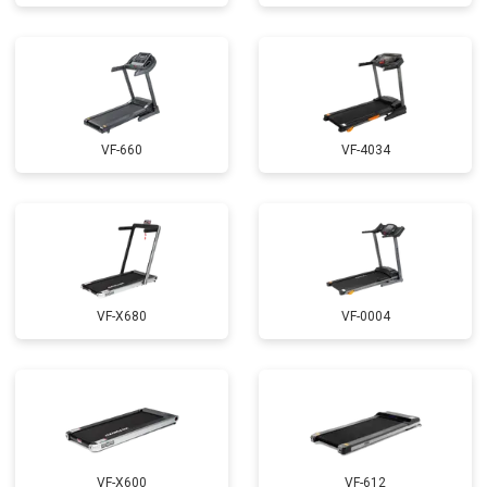
VF-660
VF-4034
VF-X680
VF-0004
VF-X600
VF-612