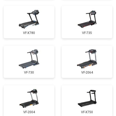
VF-X780
VF-735
VF-730
VF-2064
VF-2004
VF-X750