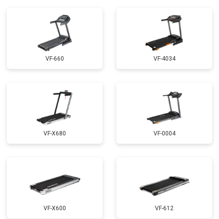
VF-660
VF-4034
VF-X680
VF-0004
VF-X600
VF-612