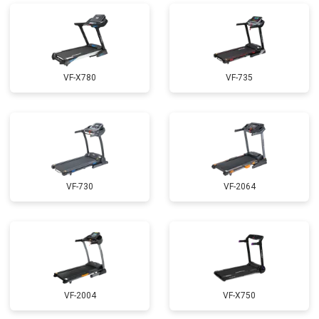
VF-X780
VF-735
VF-730
VF-2064
VF-2004
VF-X750