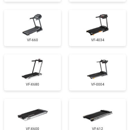
VF-660
VF-4034
VF-X680
VF-0004
VF-X600
VF-612