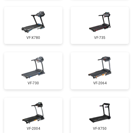
VF-X780
VF-735
VF-730
VF-2064
VF-2004
VF-X750