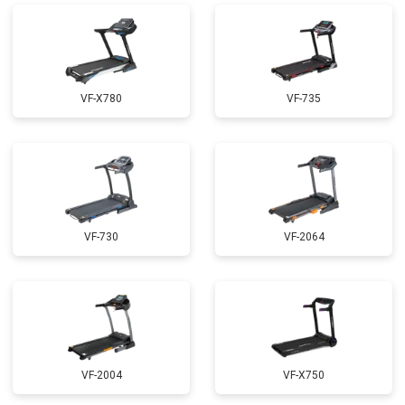
VF-X780
VF-735
VF-730
VF-2064
VF-2004
VF-X750