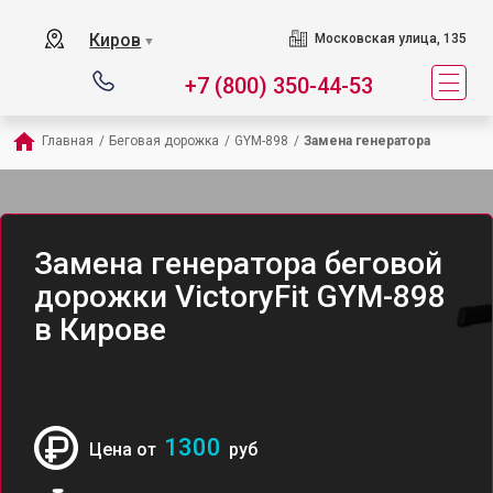
Киров
Московская улица, 135
▼
+7 (800) 350-44-53
Главная
/
Беговая дорожка
/
GYM-898
/
Замена генератора
Замена генератора беговой
дорожки VictoryFit GYM-898
в Кирове
1300
Цена от
руб