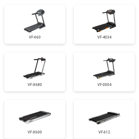
VF-660
VF-4034
VF-X680
VF-0004
VF-X600
VF-612