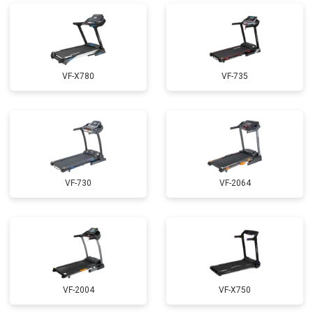
VF-X780
VF-735
VF-730
VF-2064
VF-2004
VF-X750