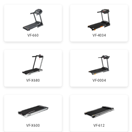
VF-660
VF-4034
VF-X680
VF-0004
VF-X600
VF-612