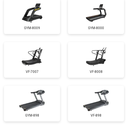
GYM-8009
GYM-8000
VF-7007
VF-8008
GYM-898
VF-898