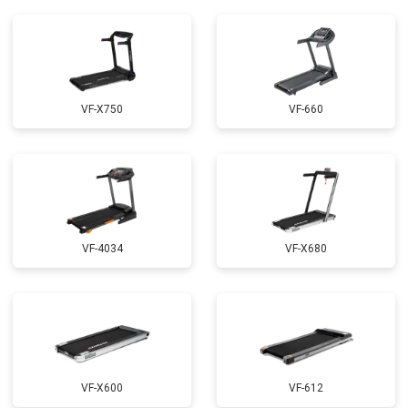
VF-X750
VF-660
VF-4034
VF-X680
VF-X600
VF-612