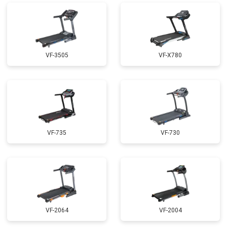
VF-3505
VF-X780
VF-735
VF-730
VF-2064
VF-2004