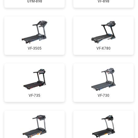
GYM-898
VF-898
VF-3505
VF-X780
VF-735
VF-730