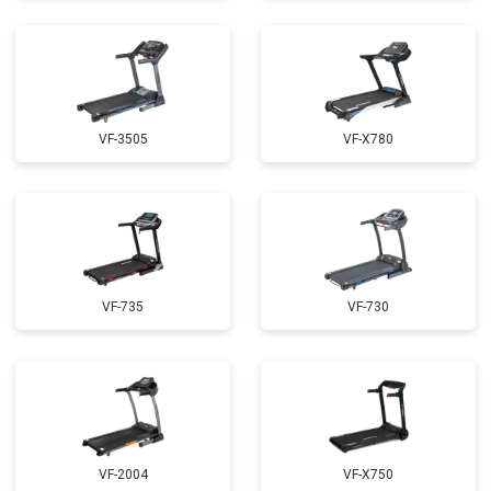
VF-3505
VF-X780
VF-735
VF-730
VF-2004
VF-X750