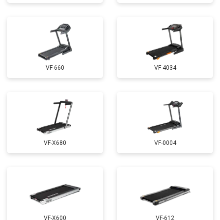
VF-660
VF-4034
VF-X680
VF-0004
VF-X600
VF-612