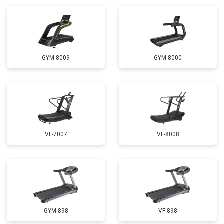
GYM-8009
GYM-8000
VF-7007
VF-8008
GYM-898
VF-898