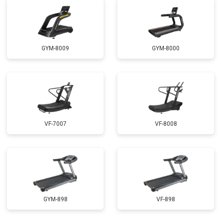
GYM-8009
GYM-8000
VF-7007
VF-8008
GYM-898
VF-898