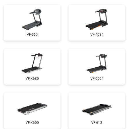
VF-660
VF-4034
VF-X680
VF-0004
VF-X600
VF-612