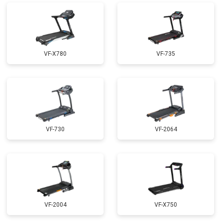
VF-X780
VF-735
VF-730
VF-2064
VF-2004
VF-X750