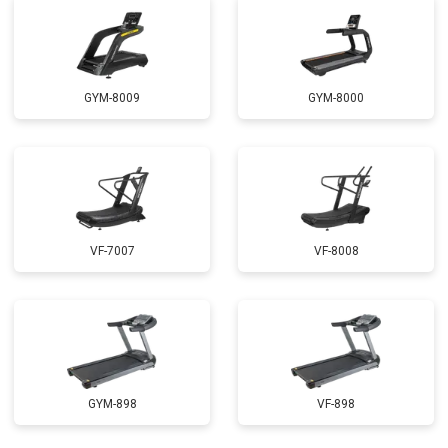
GYM-8009
GYM-8000
VF-7007
VF-8008
GYM-898
VF-898