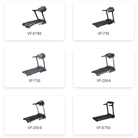
VF-X780
VF-735
VF-730
VF-2064
VF-2004
VF-X750