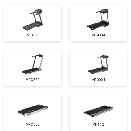
VF-660
VF-4034
VF-X680
VF-0004
VF-X600
VF-612