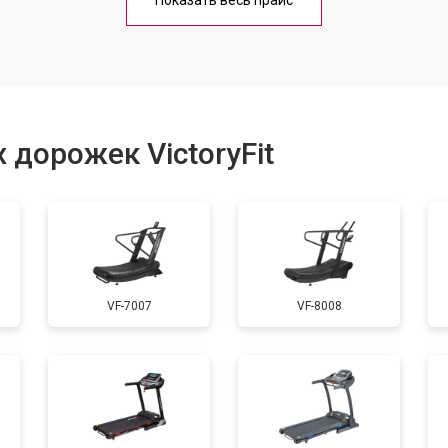
Показать весь прайс
от 60 мин
о
от 40 мин
о
 дорожек VictoryFit
от 60 мин
о
от 50 мин
о
VF-7007
VF-8008
от 60 мин
о
от 40 мин
о