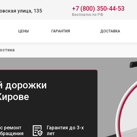
+7 (800) 350-44-53
вская улица, 135
Бесплатно по РФ
ЦЕНЫ
ГАРАНТИЯ
ДОСТАВКА
остика
й дорожки
 Кирове
с ремонт
Гарантия до 3-х
обращения
лет