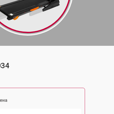
034
ена