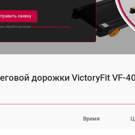
править заявку
 на обработку моих
персональных данных.
еговой дорожки VictoryFit VF-4
Время
Ц