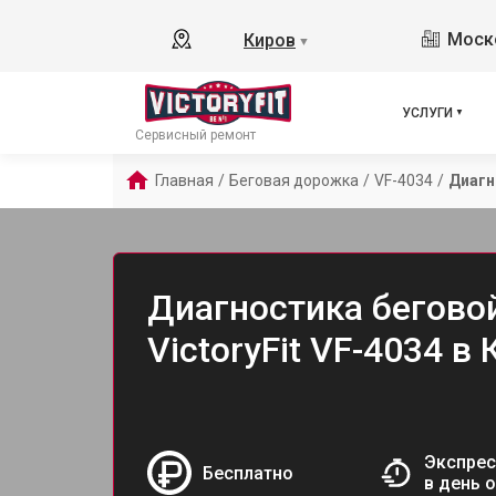
Моско
Киров
▼
УСЛУГИ
Сервисный ремонт
Главная
/
Беговая дорожка
/
VF-4034
/
Диагн
Диагностика бегово
VictoryFit VF-4034 в
Экспрес
Бесплатно
в день 