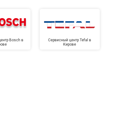
ентр Bosch в
Сервисный центр Tefal в
Сервисный це
рове
Кирове
Ки