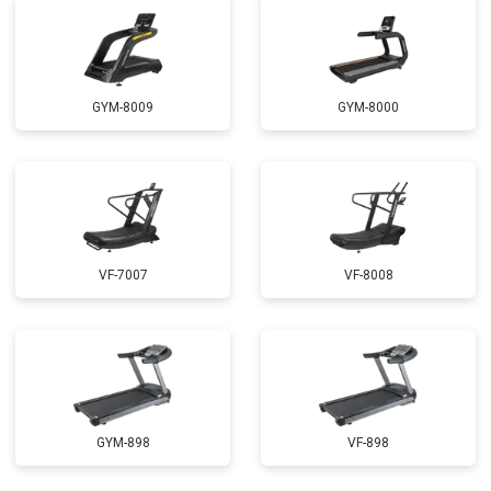
GYM-8009
GYM-8000
VF-7007
VF-8008
GYM-898
VF-898