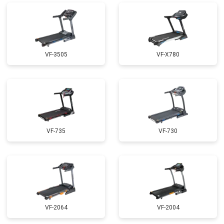
VF-3505
VF-X780
VF-735
VF-730
VF-2064
VF-2004