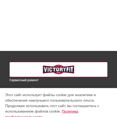
Сервисный ремонт
ВЫБЕРИ СВОЙ ГОРОД
Этот сайт использует файлы cookie для аналитики и
Ремонт беговой дорожки VF-500 VictoryFit в
Краснодаре
обеспечения наилучшего пользовательского опыта.
Ремонт беговой дорожки VF-500 VictoryFit в
Ростове-на-
Продолжая использовать этот сайт, вы соглашаетесь с
Дону
использованием файлов cookie.
Политика
Ремонт беговой дорожки VF-500 VictoryFit в
Нижнем
конфиденциальности