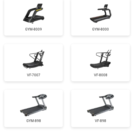
GYM-8009
GYM-8000
VF-7007
VF-8008
GYM-898
VF-898