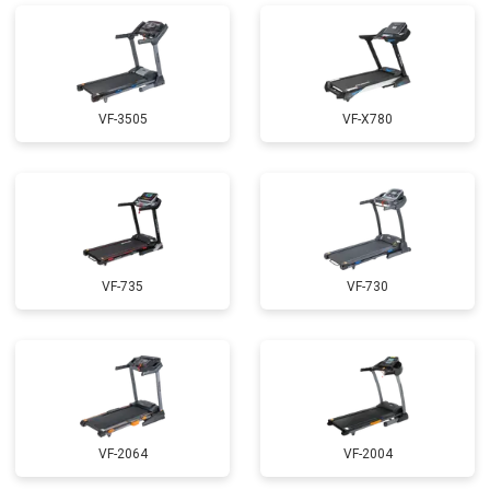
VF-3505
VF-X780
VF-735
VF-730
VF-2064
VF-2004