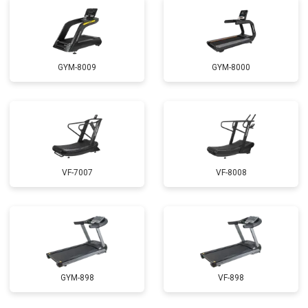
GYM-8009
GYM-8000
VF-7007
VF-8008
GYM-898
VF-898