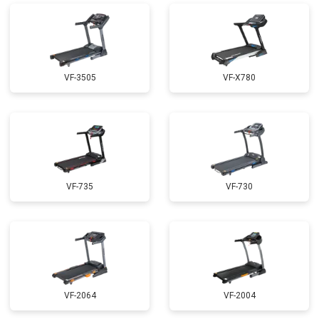
VF-3505
VF-X780
VF-735
VF-730
VF-2064
VF-2004