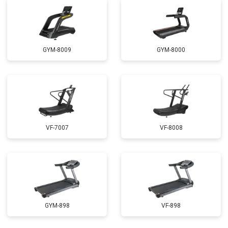
GYM-8009
GYM-8000
VF-7007
VF-8008
GYM-898
VF-898