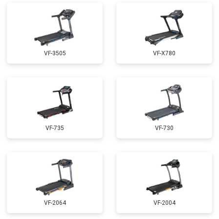
VF-3505
VF-X780
VF-735
VF-730
VF-2064
VF-2004