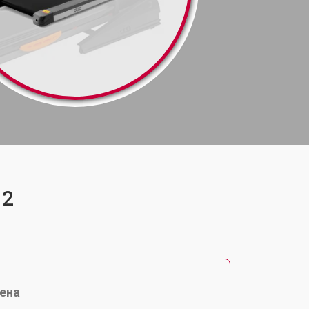
12
ена