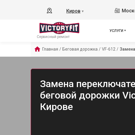
Моско
Киров
▼
УСЛУГИ
Сервисный ремонт
Главная
/
Беговая дорожка
/
VF-612
/
Замена
Замена переключате
беговой дорожки Vict
Кирове