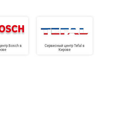
ентр Bosch в
Сервисный центр Tefal в
Сервисный це
рове
Кирове
Ки