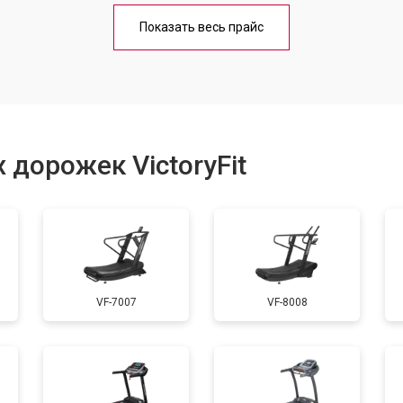
от 40 мин
о
Показать весь прайс
от 60 мин
о
от 40 мин
о
 дорожек VictoryFit
от 60 мин
о
от 50 мин
о
VF-7007
VF-8008
от 60 мин
о
от 40 мин
о