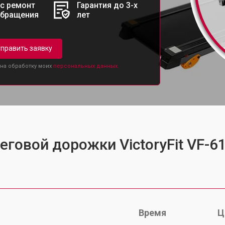
с ремонт
Гарантия до 3-х
обращения
лет
править заявку
 на обработку моих
персональных данных.
еговой дорожки VictoryFit VF-6
Время
Ц