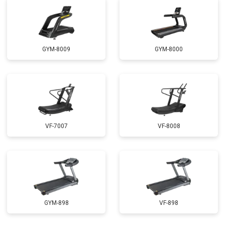
GYM-8009
GYM-8000
VF-7007
VF-8008
GYM-898
VF-898