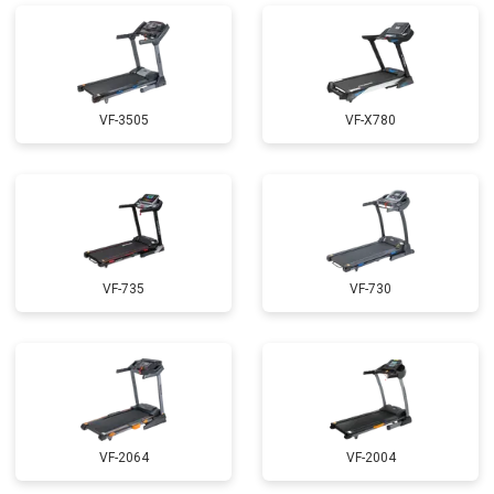
VF-3505
VF-X780
VF-735
VF-730
VF-2064
VF-2004