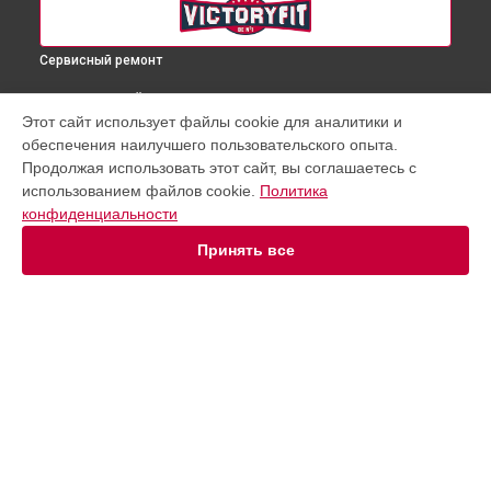
Сервисный ремонт
ВЫБЕРИ СВОЙ ГОРОД
Этот сайт использует файлы cookie для аналитики и
Замена переключателя скоростей беговой дорожки VF-
обеспечения наилучшего пользовательского опыта.
660 VictoryFit в
Краснодаре
Продолжая использовать этот сайт, вы соглашаетесь с
Замена переключателя скоростей беговой дорожки VF-
использованием файлов cookie.
Политика
660 VictoryFit в
Ростове-на-Дону
конфиденциальности
Замена переключателя скоростей беговой дорожки VF-
660 VictoryFit в
Нижнем Новгороде
Принять все
Замена переключателя скоростей беговой дорожки VF-
660 VictoryFit в
Новосибирске
Замена переключателя скоростей беговой дорожки VF-
660 VictoryFit в
Челябинске
Замена переключателя скоростей беговой дорожки VF-
УСТРОЙСТВА
660 VictoryFit в
Екатеринбурге
Замена переключателя скоростей беговой дорожки VF-
Массажное кресло
660 VictoryFit в
Казани
Беговая дорожка
Замена переключателя скоростей беговой дорожки VF-
Эллиптический тренажер
660 VictoryFit в
Уфе
Велотренажер
Замена переключателя скоростей беговой дорожки VF-