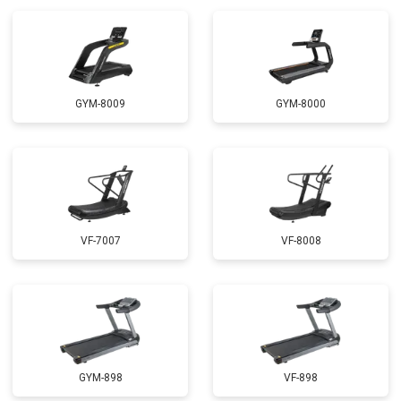
GYM-8009
GYM-8000
VF-7007
VF-8008
GYM-898
VF-898