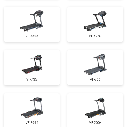
VF-3505
VF-X780
VF-735
VF-730
VF-2064
VF-2004