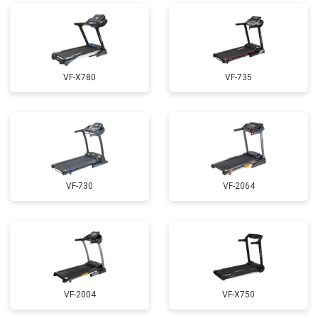
VF-X780
VF-735
VF-730
VF-2064
VF-2004
VF-X750