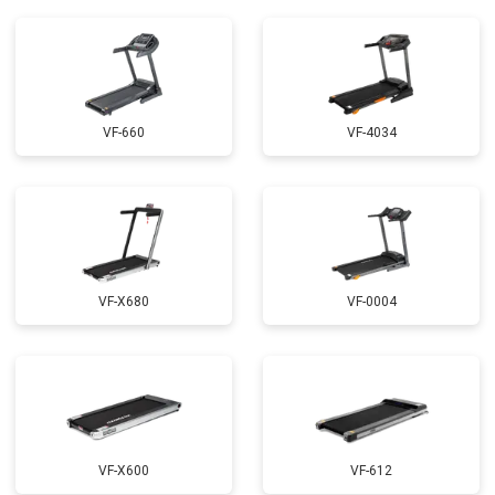
VF-660
VF-4034
VF-X680
VF-0004
VF-X600
VF-612