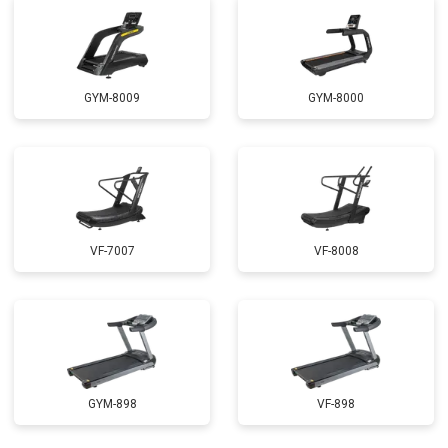
GYM-8009
GYM-8000
VF-7007
VF-8008
GYM-898
VF-898