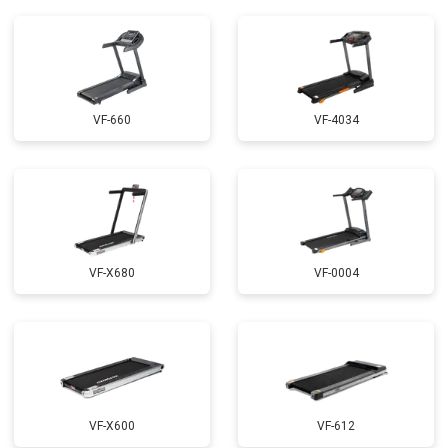
VF-660
VF-4034
VF-X680
VF-0004
VF-X600
VF-612