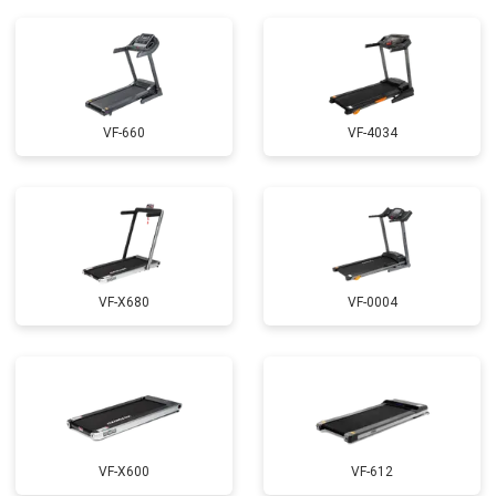
VF-660
VF-4034
VF-X680
VF-0004
VF-X600
VF-612