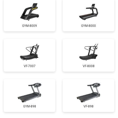
GYM-8009
GYM-8000
VF-7007
VF-8008
GYM-898
VF-898