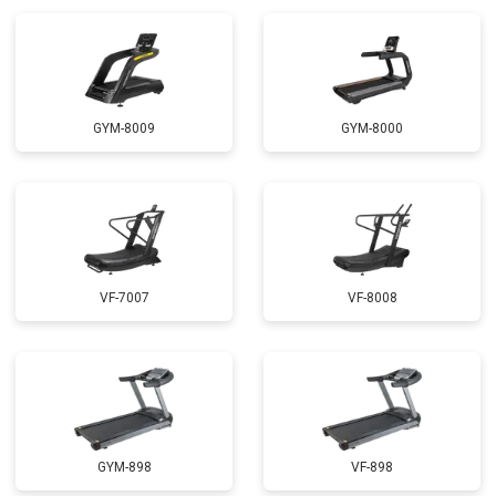
GYM-8009
GYM-8000
VF-7007
VF-8008
GYM-898
VF-898