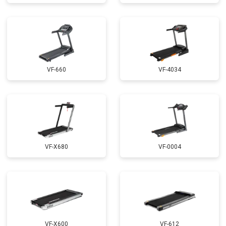
VF-660
VF-4034
VF-X680
VF-0004
VF-X600
VF-612