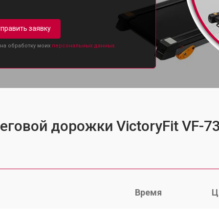
править заявку
 на обработку моих
персональных данных.
еговой дорожки VictoryFit VF-7
Время
Ц