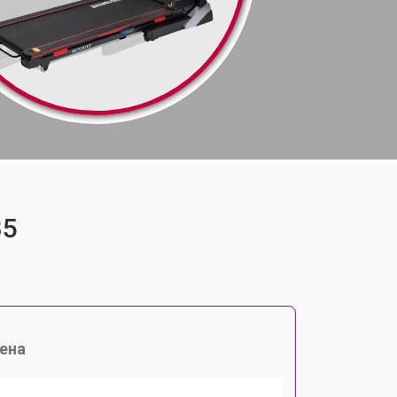
35
ена