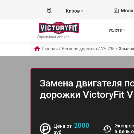
Моско
Киров
▼
УСЛУГИ
Сервисный ремонт
Главная
/
Беговая дорожка
/
VF-735
/
Замена
Замена двигателя п
дорожки VictoryFit 
2000
Экспрес
Цена от
в день 
руб