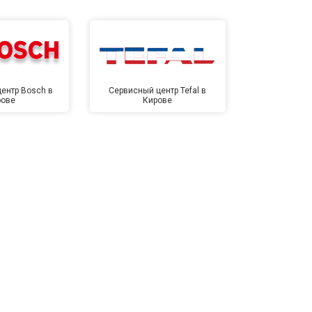
ентр Bosch в
Сервисный центр Tefal в
Сервисный це
рове
Кирове
Ки