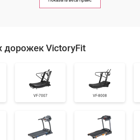
Показать весь прайс
от 60 мин
о
от 40 мин
о
 дорожек VictoryFit
от 60 мин
о
от 50 мин
о
VF-7007
VF-8008
от 60 мин
о
от 40 мин
о