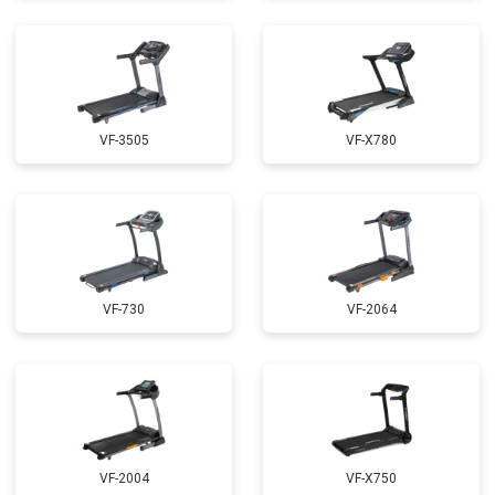
VF-3505
VF-X780
VF-730
VF-2064
VF-2004
VF-X750