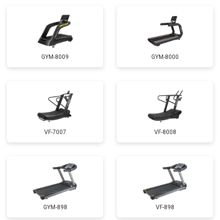
GYM-8009
GYM-8000
VF-7007
VF-8008
GYM-898
VF-898