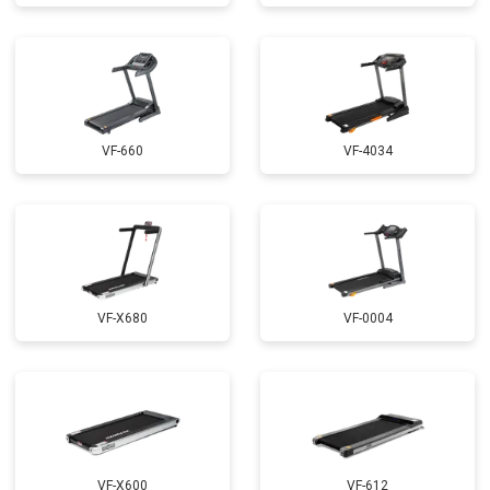
VF-660
VF-4034
VF-X680
VF-0004
VF-X600
VF-612