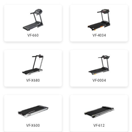
VF-660
VF-4034
VF-X680
VF-0004
VF-X600
VF-612