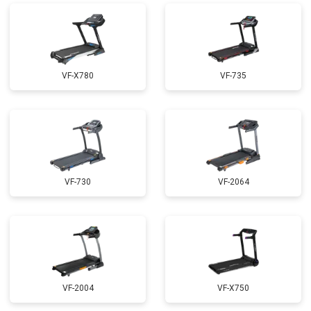
VF-X780
VF-735
VF-730
VF-2064
VF-2004
VF-X750