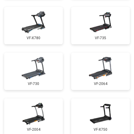
VF-X780
VF-735
VF-730
VF-2064
VF-2004
VF-X750