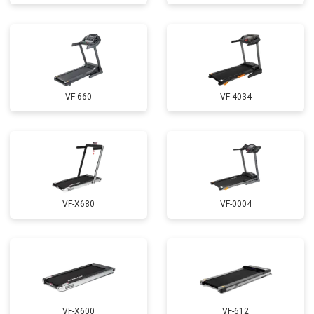
VF-660
VF-4034
VF-X680
VF-0004
VF-X600
VF-612