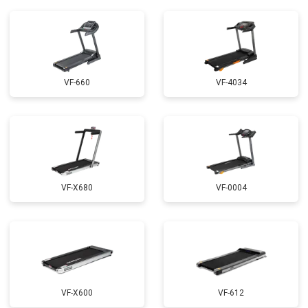
VF-660
VF-4034
VF-X680
VF-0004
VF-X600
VF-612