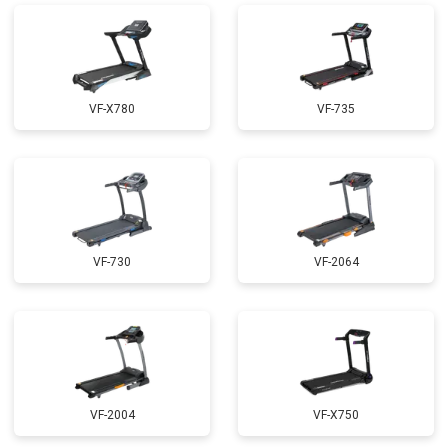
VF-X780
VF-735
VF-730
VF-2064
VF-2004
VF-X750