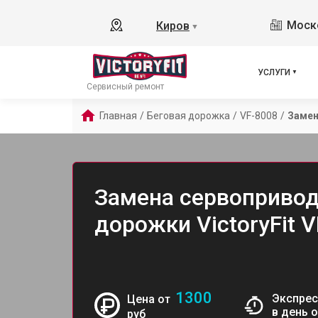
Моско
Киров
▼
УСЛУГИ
Сервисный ремонт
Главная
/
Беговая дорожка
/
VF-8008
/
Замен
Замена сервопривод
дорожки VictoryFit 
1300
Экспрес
Цена от
в день 
руб