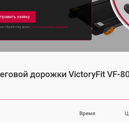
править заявку
 на обработку моих
персональных данных.
еговой дорожки VictoryFit VF-8
Время
Ц