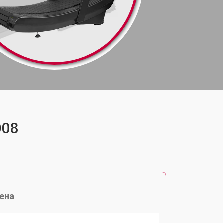
008
ена