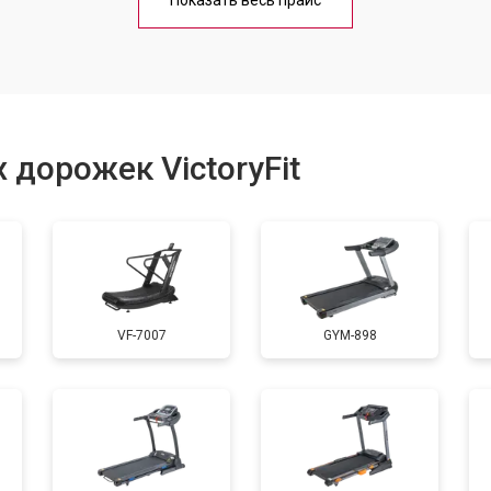
Показать весь прайс
от 60 мин
о
от 40 мин
о
 дорожек VictoryFit
от 60 мин
о
от 50 мин
о
VF-7007
GYM-898
от 60 мин
о
от 40 мин
о