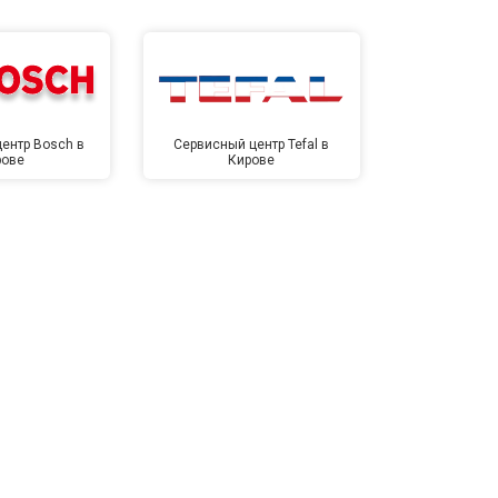
ентр Bosch в
Сервисный центр Tefal в
Сервисный це
рове
Кирове
Ки