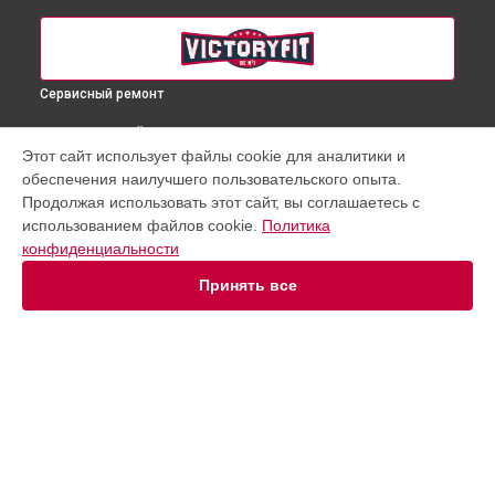
Сервисный ремонт
ВЫБЕРИ СВОЙ ГОРОД
Этот сайт использует файлы cookie для аналитики и
Замена троса или ремня блочного тренажера беговой
обеспечения наилучшего пользовательского опыта.
дорожки VF-8008 VictoryFit в
Краснодаре
Продолжая использовать этот сайт, вы соглашаетесь с
Замена троса или ремня блочного тренажера беговой
использованием файлов cookie.
Политика
дорожки VF-8008 VictoryFit в
Ростове-на-Дону
конфиденциальности
Замена троса или ремня блочного тренажера беговой
дорожки VF-8008 VictoryFit в
Нижнем Новгороде
Принять все
Замена троса или ремня блочного тренажера беговой
дорожки VF-8008 VictoryFit в
Новосибирске
Замена троса или ремня блочного тренажера беговой
дорожки VF-8008 VictoryFit в
Челябинске
Замена троса или ремня блочного тренажера беговой
УСТРОЙСТВА
дорожки VF-8008 VictoryFit в
Екатеринбурге
Замена троса или ремня блочного тренажера беговой
Массажное кресло
дорожки VF-8008 VictoryFit в
Казани
Беговая дорожка
Замена троса или ремня блочного тренажера беговой
Эллиптический тренажер