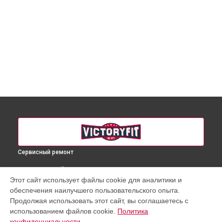
Сервисный ремонт
ВЫБЕРИ СВОЙ ГОРОД
Этот сайт использует файлы cookie для аналитики и
Ремонт беговой дорожки VF-898 VictoryFit в
Краснодаре
обеспечения наилучшего пользовательского опыта.
Ремонт беговой дорожки VF-898 VictoryFit в
Ростове-на-
Продолжая использовать этот сайт, вы соглашаетесь с
Дону
использованием файлов cookie.
Политика
Ремонт беговой дорожки VF-898 VictoryFit в
Нижнем
конфиденциальности