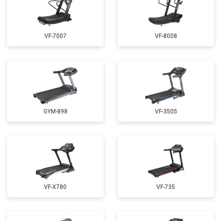
VF-7007
VF-8008
GYM-898
VF-3505
VF-X780
VF-735