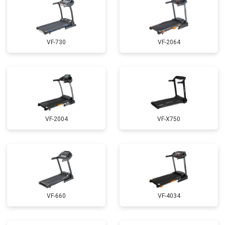
VF-730
VF-2064
VF-2004
VF-X750
VF-660
VF-4034