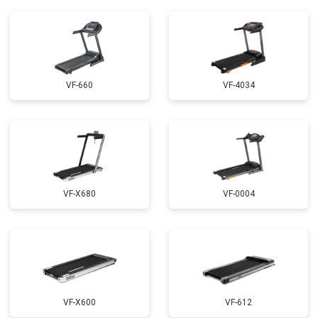
VF-660
VF-4034
VF-X680
VF-0004
VF-X600
VF-612