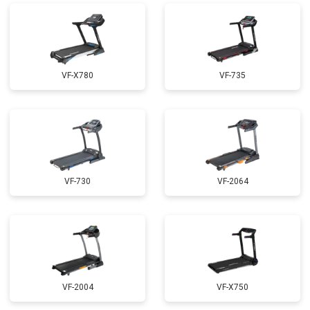
VF-X780
VF-735
VF-730
VF-2064
VF-2004
VF-X750