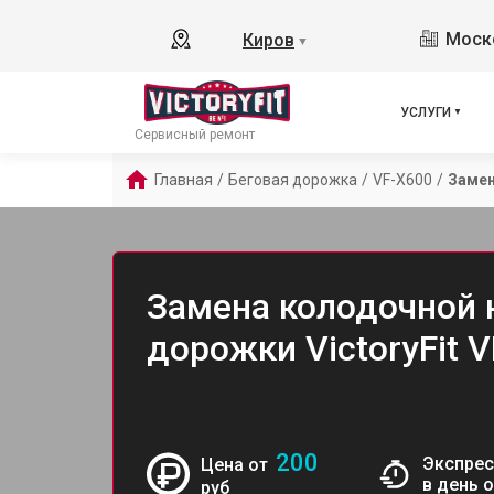
Моско
Киров
▼
УСЛУГИ
Сервисный ремонт
Главная
/
Беговая дорожка
/
VF-X600
/
Замен
Замена колодочной 
дорожки VictoryFit 
200
Экспрес
Цена от
в день 
руб