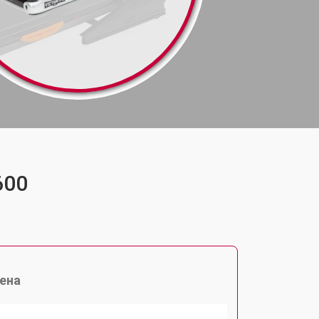
600
ена