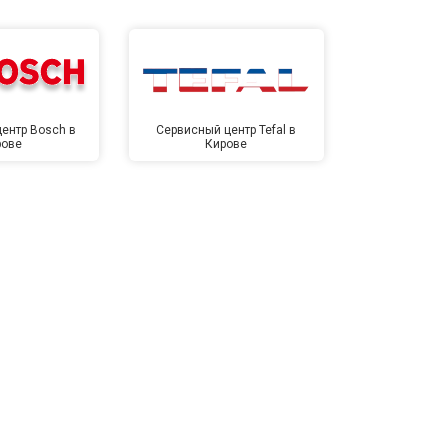
ентр Bosch в
Сервисный центр Tefal в
Сервисный це
рове
Кирове
Ки