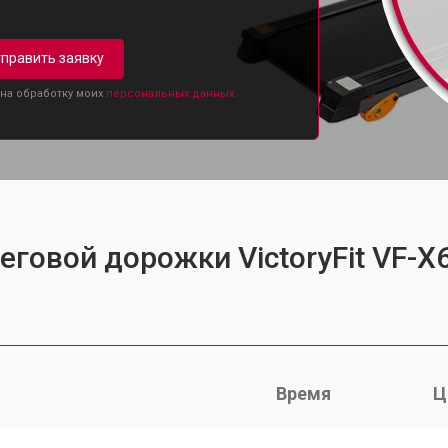
править заявку
 на обработку моих
персональных данных.
еговой дорожки VictoryFit VF-X
Время
Ц