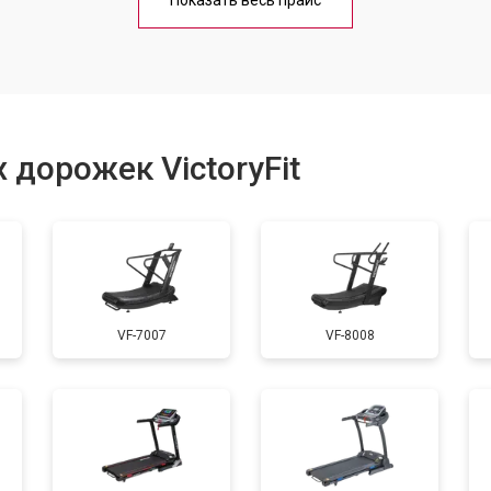
Показать весь прайс
от 60 мин
о
от 40 мин
о
 дорожек VictoryFit
от 60 мин
о
от 50 мин
о
VF-7007
VF-8008
от 60 мин
о
от 40 мин
о