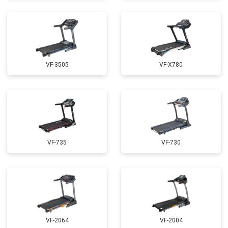
VF-3505
VF-X780
VF-735
VF-730
VF-2064
VF-2004