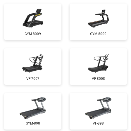
GYM-8009
GYM-8000
VF-7007
VF-8008
GYM-898
VF-898