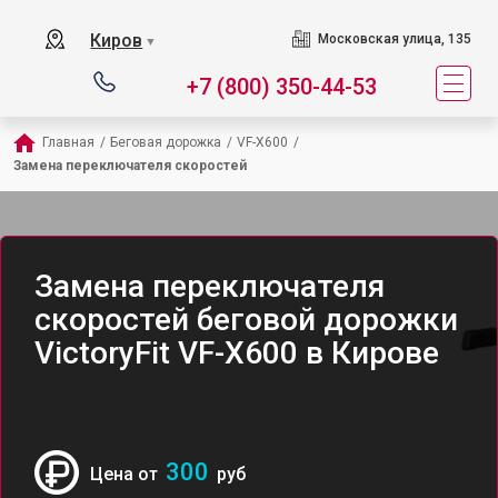
Киров
Московская улица, 135
▼
+7 (800) 350-44-53
Главная
/
Беговая дорожка
/
VF-X600
/
Замена переключателя скоростей
Замена переключателя
скоростей беговой дорожки
VictoryFit VF-X600 в Кирове
300
Цена от
руб