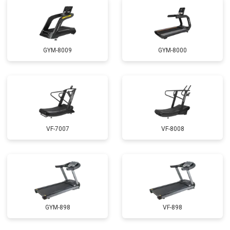
GYM-8009
GYM-8000
VF-7007
VF-8008
GYM-898
VF-898