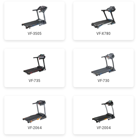
VF-3505
VF-X780
VF-735
VF-730
VF-2064
VF-2004