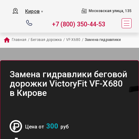
Киров
Московская улица, 135
▼
+7 (800) 350-44-53
Главная
/
Беговая дорожка
/
VF-X680
/
Замена гидравлики
Замена гидравлики беговой
дорожки VictoryFit VF-X680
в Кирове
300
Цена от
руб