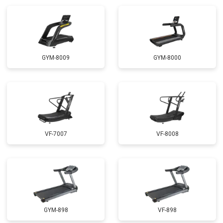
GYM-8009
GYM-8000
VF-7007
VF-8008
GYM-898
VF-898