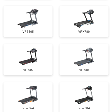
VF-3505
VF-X780
VF-735
VF-730
VF-2064
VF-2004