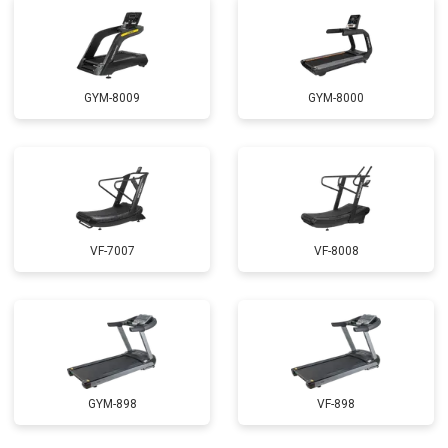
GYM-8009
GYM-8000
VF-7007
VF-8008
GYM-898
VF-898