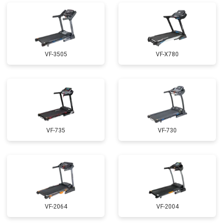
VF-3505
VF-X780
VF-735
VF-730
VF-2064
VF-2004