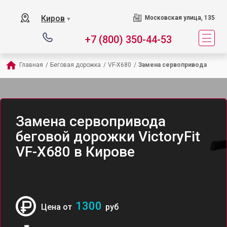
Киров
Московская улица, 135
▼
+7 (800) 350-44-53
Главная
/
Беговая дорожка
/
VF-X680
/
Замена сервопривода
Замена сервопривода
беговой дорожки VictoryFit
VF-X680 в Кирове
1300
Цена от
руб