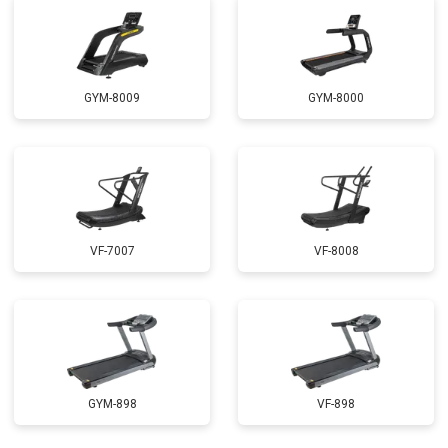
GYM-8009
GYM-8000
VF-7007
VF-8008
GYM-898
VF-898