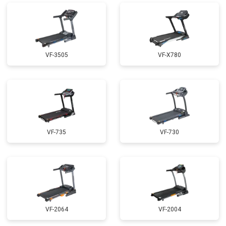
VF-3505
VF-X780
VF-735
VF-730
VF-2064
VF-2004