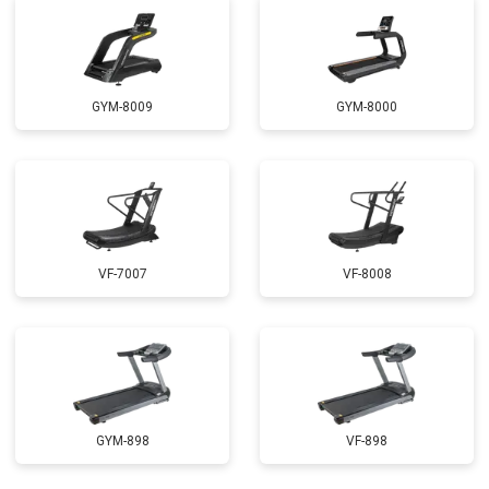
GYM-8009
GYM-8000
VF-7007
VF-8008
GYM-898
VF-898