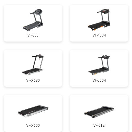
VF-660
VF-4034
VF-X680
VF-0004
VF-X600
VF-612