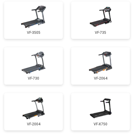
VF-3505
VF-735
VF-730
VF-2064
VF-2004
VF-X750