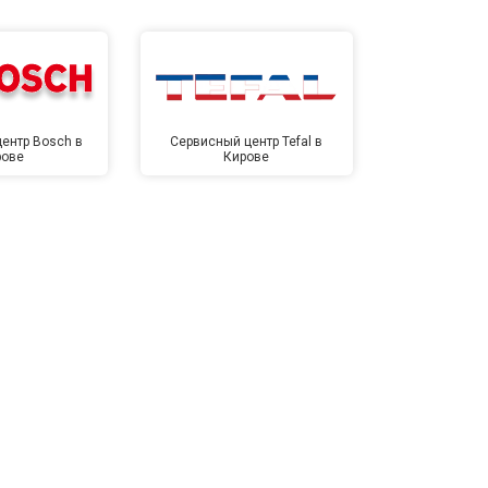
ентр Bosch в
Сервисный центр Tefal в
Сервисный це
рове
Кирове
Ки