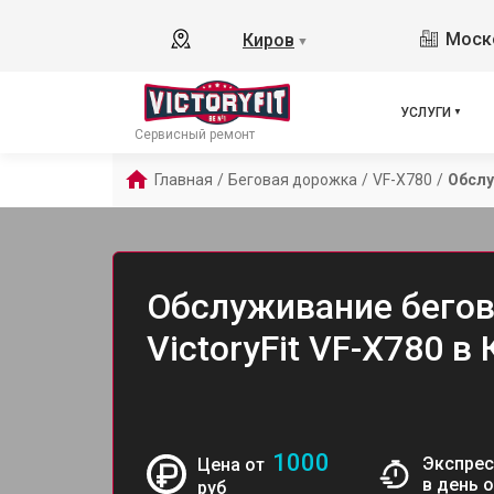
Моско
Киров
▼
УСЛУГИ
Сервисный ремонт
Главная
/
Беговая дорожка
/
VF-X780
/
Обсл
Обслуживание бего
VictoryFit VF-X780 в
1000
Экспрес
Цена от
в день 
руб