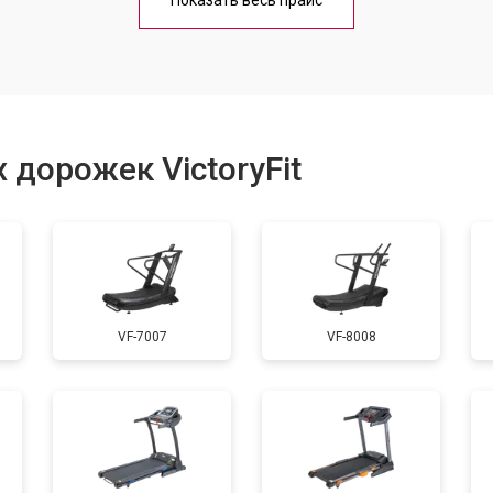
Показать весь прайс
от 40 мин
о
от 60 мин
о
 дорожек VictoryFit
от 40 мин
о
от 60 мин
о
VF-7007
VF-8008
от 50 мин
о
от 40 мин
о