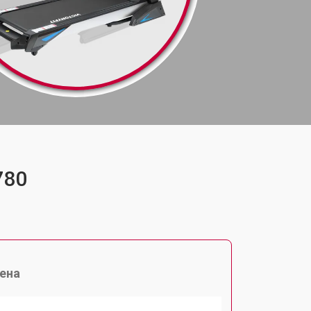
780
ена