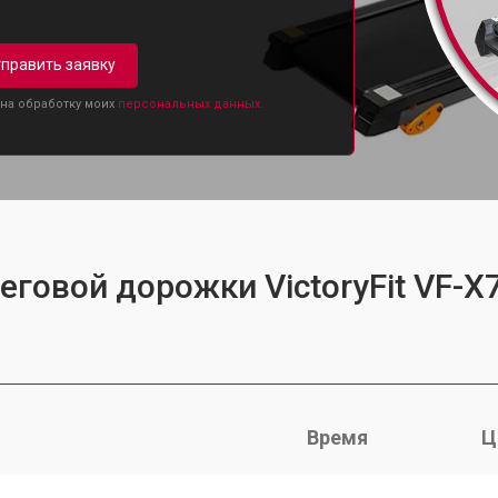
править заявку
 на обработку моих
персональных данных.
еговой дорожки VictoryFit VF-X
Время
Ц