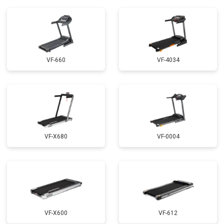
VF-660
VF-4034
VF-X680
VF-0004
VF-X600
VF-612