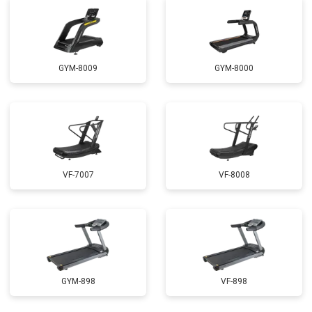
GYM-8009
GYM-8000
VF-7007
VF-8008
GYM-898
VF-898