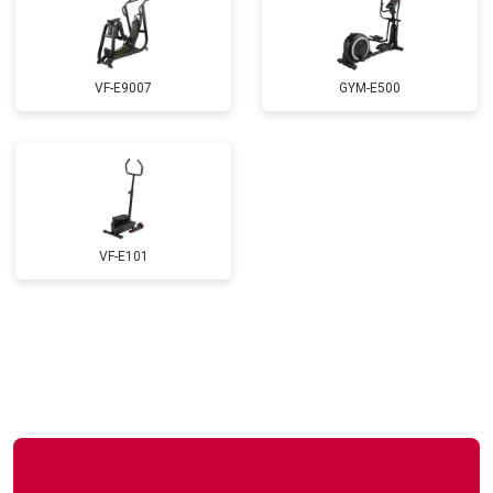
VF-E9007
GYM-E500
VF-E101