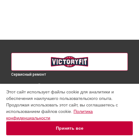
Сервисный ремонт
ВЫБЕРИ СВОЙ ГОРОД
Этот сайт использует файлы cookie для аналитики и
Замена датчиков эллиптического тренажера GYM-E8006
обеспечения наилучшего пользовательского опыта.
VictoryFit в
Краснодаре
Продолжая использовать этот сайт, вы соглашаетесь с
Замена датчиков эллиптического тренажера GYM-E8006
использованием файлов cookie.
Политика
VictoryFit в
Ростове-на-Дону
конфиденциальности
Замена датчиков эллиптического тренажера GYM-E8006
VictoryFit в
Нижнем Новгороде
Принять все
Замена датчиков эллиптического тренажера GYM-E8006
VictoryFit в
Новосибирске