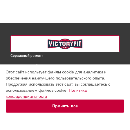
Сервисный ремонт
ВЫБЕРИ СВОЙ ГОРОД
Этот сайт использует файлы cookie для аналитики и
Ремонт корпуса эллиптического тренажера VF-E101
обеспечения наилучшего пользовательского опыта.
VictoryFit в
Краснодаре
Продолжая использовать этот сайт, вы соглашаетесь с
Ремонт корпуса эллиптического тренажера VF-E101
использованием файлов cookie.
Политика
VictoryFit в
Ростове-на-Дону
конфиденциальности
Ремонт корпуса эллиптического тренажера VF-E101
VictoryFit в
Нижнем Новгороде
Принять все
Ремонт корпуса эллиптического тренажера VF-E101
VictoryFit в
Новосибирске
Ремонт корпуса эллиптического тренажера VF-E101
VictoryFit в
Челябинске