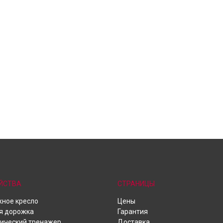
ЙСТВА
СТРАНИЦЫ
ное кресло
Цены
я дорожка
Гарантия
ический тренажер
Доставка