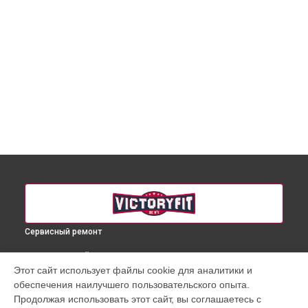
Сервисный ремонт
ВЫБЕРИ СВОЙ ГОРОД
Этот сайт использует файлы cookie для аналитики и
Ремонт гребного тренажера VictoryFit в
Краснодаре
обеспечения наилучшего пользовательского опыта.
Ремонт гребного тренажера VictoryFit в
Ростове-на-Дону
Продолжая использовать этот сайт, вы соглашаетесь с