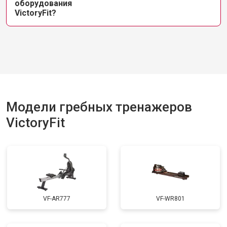
оборудования
VictoryFit?
Модели гребных тренажеров
VictoryFit
VF-AR777
VF-WR801