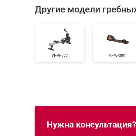
Другие модели гребных
Замена ремня
Ремонт или замена компонентов в
VF-AR777
VF-WR801
Нужна консультация