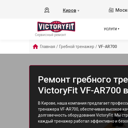
Моско
Киров
▼
УСЛУГИ
Сервисный ремонт
Главная
/
Гребной тренажер
/
VF-AR700
Ремонт гребного тр
VictoryFit VF-AR700 
В Кирове, наша компания предлагает професс
тренажера VF-AR700, обеспечивая высокое кач
долговечность оборудования VictoryFit. Мы ст
каждый тренажер работал эффективно и безо