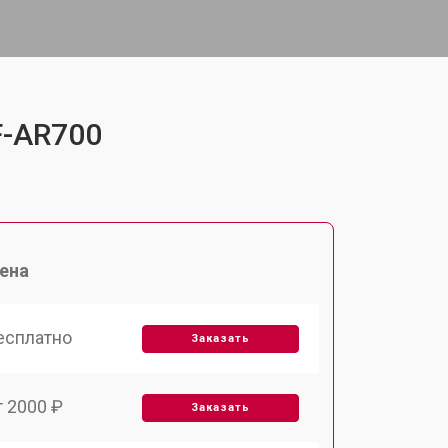
F-AR700
ена
есплатно
Заказать
т 2000 ₽
Заказать