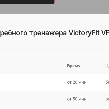
ребного тренажера VictoryFit V
Время
Ц
от 20 мин
б
от 50 мин
о