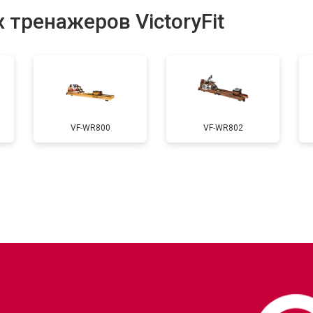
 тренажеров VictoryFit
от 50 мин
о
одяной системы
от 90 мин
о
VF-WR800
VF-WR802
?