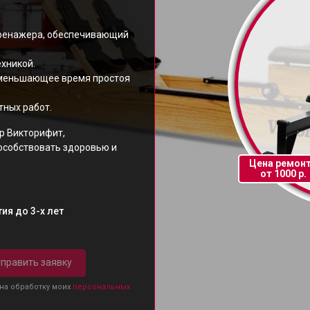
тренажера, обеспечивающий
ехникой.
уменьшающее время простоя
тных работ.
р Викторифит,
особствовать здоровью и
Цена ремон
от 1000 р.
ия до 3-х лет
править заявку
 на обработку моих
персональных