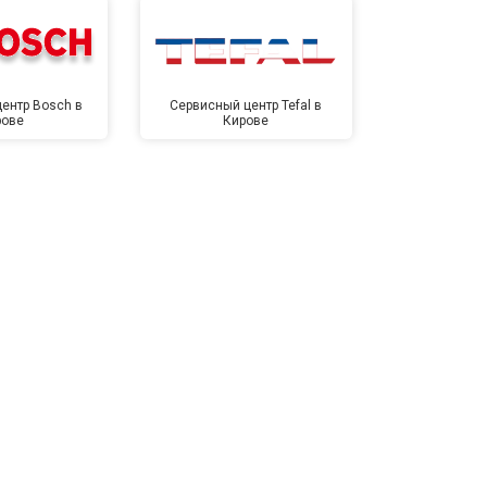
ентр Bosch в
Сервисный центр Tefal в
Сервисный це
рове
Кирове
Ки