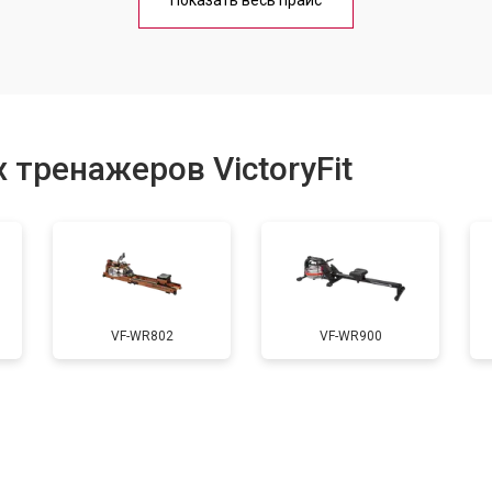
Показать весь прайс
от 40 мин
о
от 70 мин
о
 тренажеров VictoryFit
одяной системы
от 90 мин
о
VF-WR802
VF-WR900