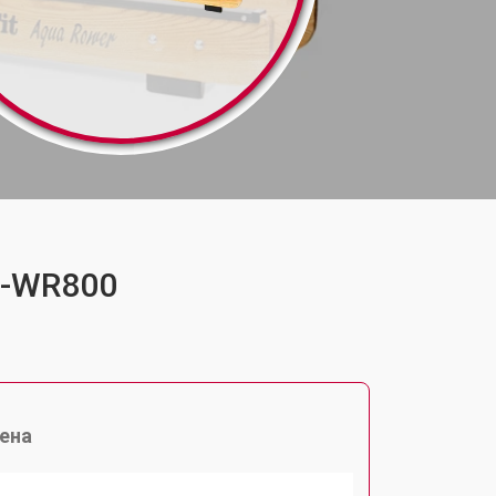
VF-WR800
ена