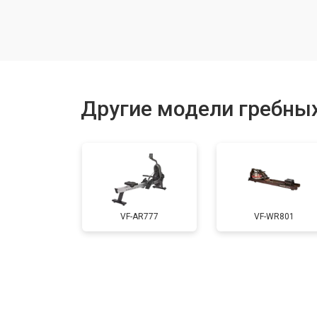
Ремонт электропроводки
Замена дисплея (экрана)
Другие модели гребных
Ремонт или замена компонентов в
VF-AR777
VF-WR801