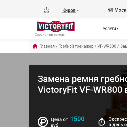
Моско
Киров
▼
УСЛУГИ
Сервисный ремонт
Главная
/
Гребной тренажер
/
VF-WR800
/
За
Замена ремня гребн
VictoryFit VF-WR800 
1500
Экспрес
Цена от
в день 
руб