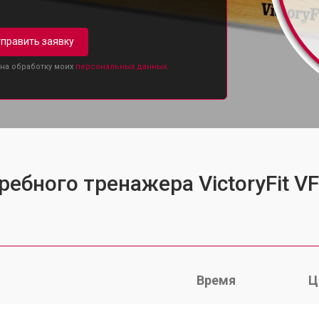
править заявку
 на обработку моих
персональных данных.
ребного тренажера VictoryFit 
Время
Ц