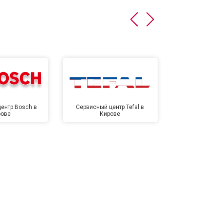
ентр Bosch в
Сервисный центр Tefal в
Сервисный це
рове
Кирове
Ки