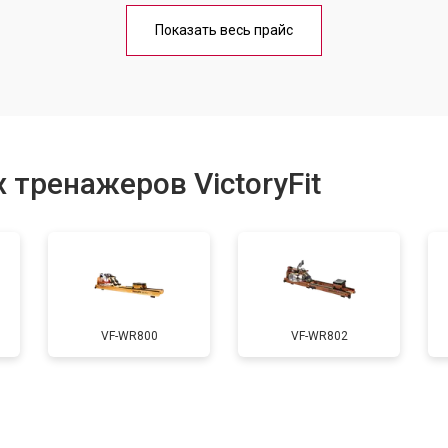
от 40 мин
о
Показать весь прайс
от 70 мин
о
от 50 мин
о
 тренажеров VictoryFit
одяной системы
от 90 мин
о
VF-WR800
VF-WR802