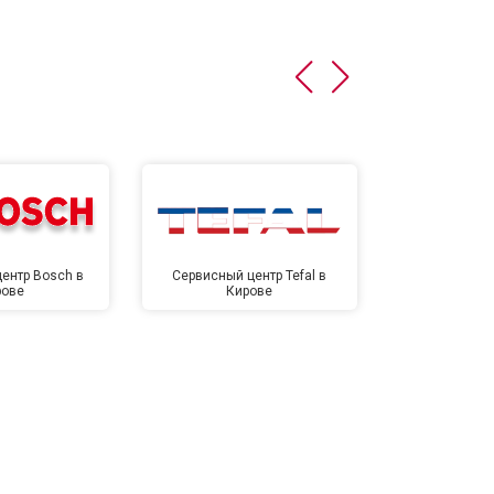
ентр Bosch в
Сервисный центр Tefal в
Сервисный це
рове
Кирове
Ки