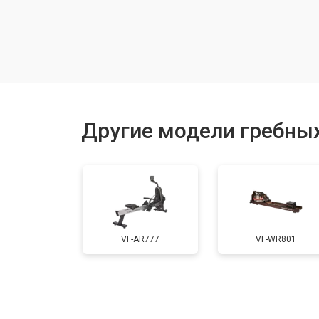
Ремонт электропроводки
Замена дисплея (экрана)
Замена ремня
Другие модели гребных
Ремонт или замена компонентов в
VF-AR777
VF-WR801