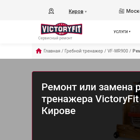
Моско
Киров
▼
УСЛУГИ
Сервисный ремонт
Главная
/
Гребной тренажер
/
VF-WR900
/
Рем
Ремонт или замена р
тренажера VictoryFi
Кирове