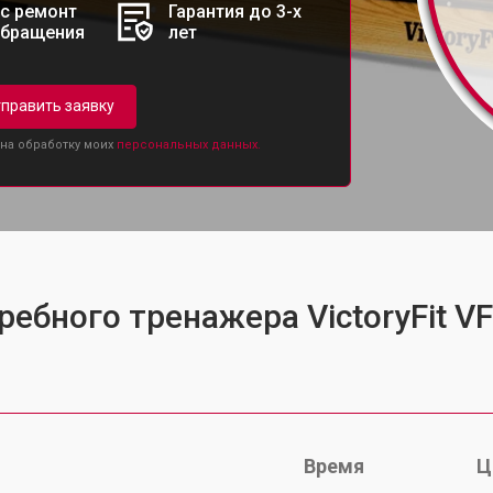
с ремонт
Гарантия до 3-х
обращения
лет
править заявку
 на обработку моих
персональных данных.
ребного тренажера VictoryFit 
Время
Ц