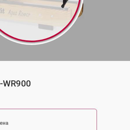
VF-WR900
ена