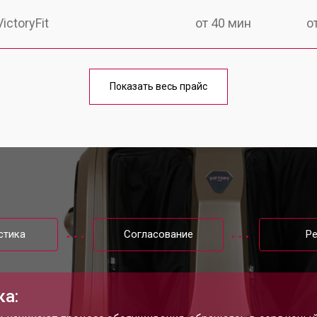
ctoryFit
от 40 мин
о
от 80 мин
о
Показать весь прайс
от 50 мин
о
стика
Согласование
Р
ка: