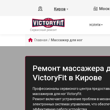
Моско
Киров
▼
УСЛУГИ
Сервисный ремонт
Главная
/
Массажер для ног
Ремонт массажера д
VictoryFit в Кирове
Профессионалы сервисного центра предоставл
массажеров для ног VictoryFit.
Ремонт включает устранение проблем в механ
электронных системах управления, что обесп
эффективную работу устройства.