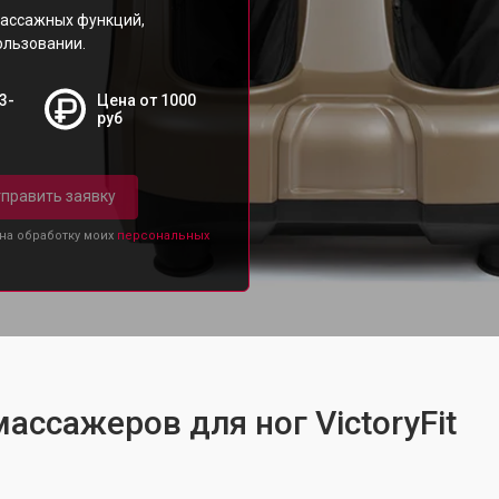
массажных функций,
ользовании.
3-
Цена от 1000
руб
править заявку
 на обработку моих
персональных
ассажеров для ног VictoryFit