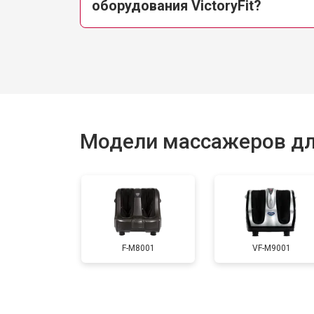
оборудования VictoryFit?
Модели массажеров для 
F-M8001
VF-M9001