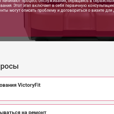
 начинают процесс обслуживания, обращаясь в сервисный ц
вания. Этот этап включает в себя первичную консультаци
енты могут описать проблему и договориться о визите для
просы
вания VictoryFit
ываться на ремонт