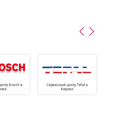
ентр Bosch в
Сервисный центр Tefal в
Сервисный це
рове
Кирове
Ки